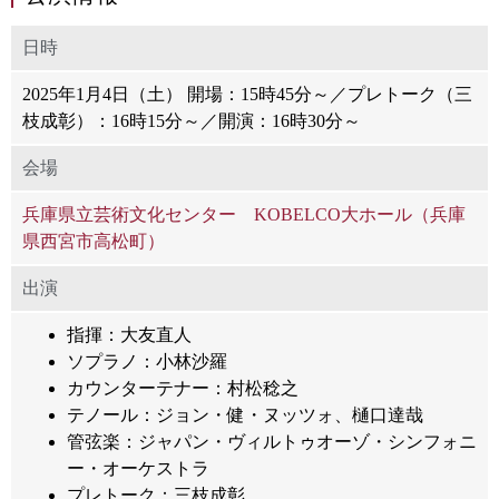
日時
2025年1月4日（土） 開場：15時45分～／プレトーク（三
枝成彰）：16時15分～／開演：16時30分～
会場
兵庫県立芸術文化センター KOBELCO大ホール（兵庫
県西宮市高松町）
出演
指揮：大友直人
ソプラノ：小林沙羅
カウンターテナー：村松稔之
テノール：ジョン・健・ヌッツォ、樋口達哉
管弦楽：ジャパン・ヴィルトゥオーゾ・シンフォニ
ー・オーケストラ
プレトーク：三枝成彰