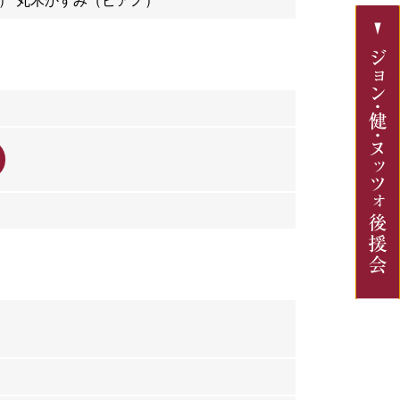
） 丸木かすみ（ピアノ）