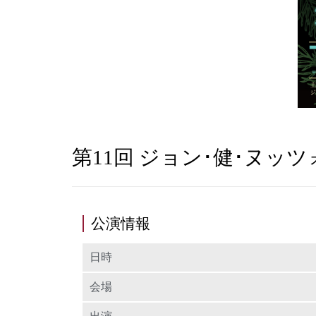
第11回 ジョン･健･ヌッ
公演情報
日時
会場