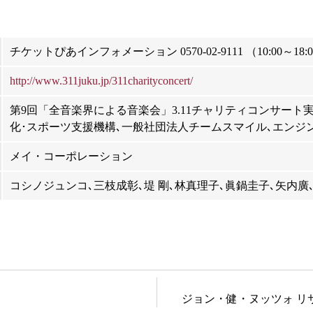
チケットぴあインフォメーション 0570-02-9111 （10:00～18:
http://www.311juku.jp/311charityconcert/
第9回「全音楽界による音楽会」3.11チャリティコンサート実
化･スポーツ支援機構､一般社団法人チームスマイル､エンジン
メイ・コーポレーション
コシノジュンコ､三枝成彰､堤 剛､林真理子､眞鍋圭子､矢内廣
ジョン・健・ヌッツォ リ