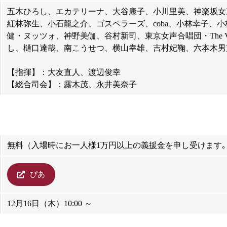
五木ひろし、エカテリーナ、大谷康子、小川里美、神楽坂女
紅林弥生、小石龍之介、ゴスペラーズ、coba、小林幸子、
健・ヌッツォ、神野美伽、谷村新司、東京女声合唱団・The Voices
し、樋口達哉、南こうせつ、横山幸雄、吉村妃鞠、六本木男声合
【指揮】：大友直人、渡辺俊幸
【総合司会】：露木茂、永井美奈子
無料（入場時にお一人様1万円以上の義援金を申し受けます｡
ぴあ
12月16日（木）10:00 ～