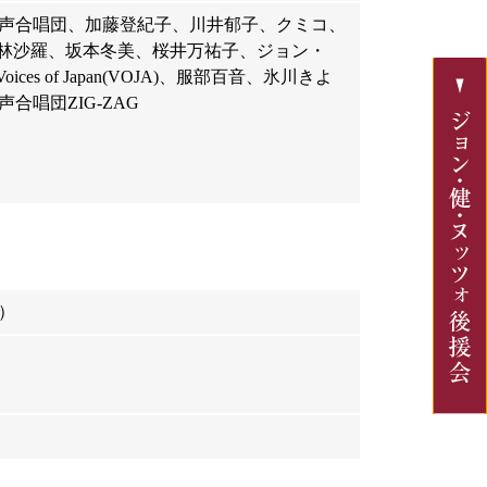
声合唱団、加藤登紀子、川井郁子、クミコ、
小林沙羅、坂本冬美、桜井万祐子、ジョン・
 of Japan(VOJA)、服部百音、氷川きよ
唱団ZIG-ZAG
）