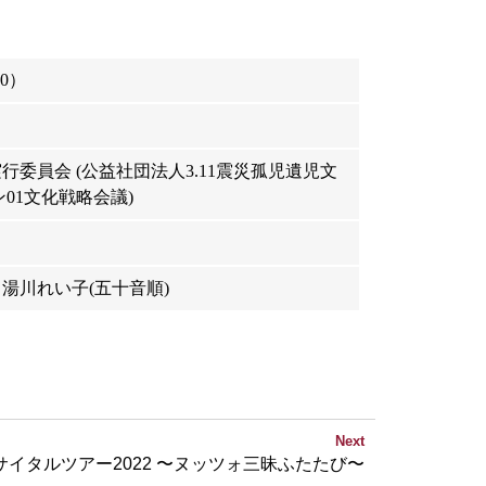
00）
行委員会 (公益社団法人3.11震災孤児遺児文
01文化戦略会議)
､湯川れい子(五十音順)
Next
サイタルツアー2022 〜ヌッツォ三昧ふたたび〜