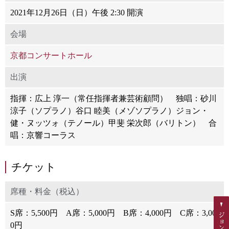
2021年12月26日（日）午後 2:30 開演
会場
京都コンサートホール
出演
指揮：広上 淳一（常任指揮者兼芸術顧問） 独唱：砂川
涼子（ソプラノ）谷口 睦美（メゾソプラノ）ジョン・
健・ヌッツォ（テノール）甲斐 栄次郎（バリトン） 合
唱：京響コーラス
チケット
席種・料金（税込）
S席：5,500円 A席：5,000円 B席：4,000円 C席：3,00
0円