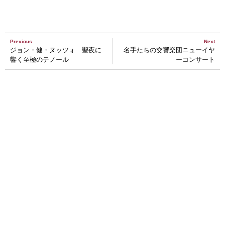
Previous
Next
ジョン・健・ヌッツォ 聖夜に
名手たちの交響楽団ニューイヤ
響く至極のテノール
ーコンサート