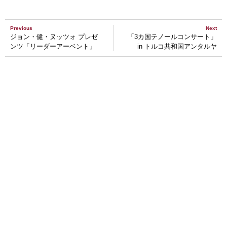
Previous
Next
ジョン・健・ヌッツォ プレゼ
「3カ国テノールコンサート」
ンツ「リーダーアーベント」
in トルコ共和国アンタルヤ