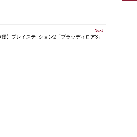
Next
声優】プレイステ−ション2「ブラッディロア3」