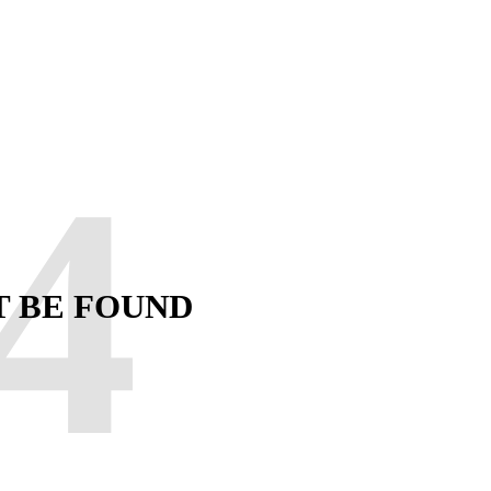
4
T BE FOUND